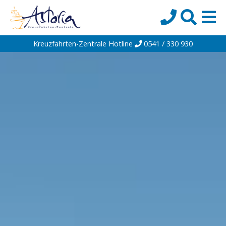
Kreuzfahrten-Zentrale Hotline
0541 / 330 930
Startseite
Top-Angebote
Reiseziele
Themen
Reedereien
Schiffe
Über uns
Wissen
Suche