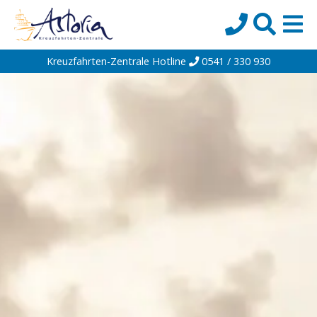
Kreuzfahrten-Zentrale Hotline
0541 / 330 930
Startseite
Top-Angebote
Reiseziele
Themen
Reedereien
Schiffe
Über uns
Wissen
Suche