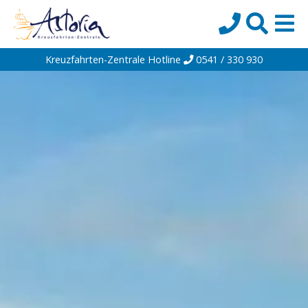
Kreuzfahrten-Zentrale Hotline
0541 / 330 930
Startseite
Top-Angebote
Reiseziele
Themen
Reedereien
Schiffe
Über uns
Wissen
Suche