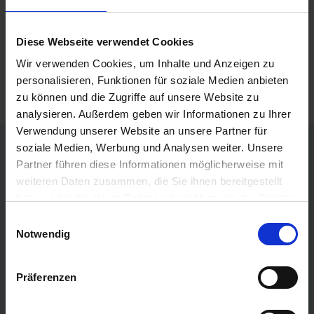
1.329,-
AUSSENKABINE
ab €
1.449,-
BALKONKABINE
ab €
Diese Webseite verwendet Cookies
Wir verwenden Cookies, um Inhalte und Anzeigen zu
Zum Angebot
personalisieren, Funktionen für soziale Medien anbieten
zu können und die Zugriffe auf unsere Website zu
analysieren. Außerdem geben wir Informationen zu Ihrer
Verwendung unserer Website an unsere Partner für
soziale Medien, Werbung und Analysen weiter. Unsere
TOP Reedereien
Partner führen diese Informationen möglicherweise mit
AIDA Kreuzfahrten
weiteren Daten zusammen, die Sie ihnen bereitgestellt
haben oder die sie im Rahmen Ihrer Nutzung der Dienste
Mein Schiff
(TUI Cruises)
gesammelt haben.
Einwilligungsauswahl
Phoenix Kreuzfahrten
Notwendig
Costa Kreuzfahrten
MSC Cruises
Präferenzen
Cunard