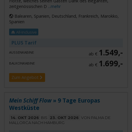
Flotte, welches seinen Gästen Dank des eleganten,
zeitgenössischen D
...mehr
Balearen, Spanien, Deutschland, Frankreich, Marokko,
Spanien
All-Inclusive
PLUS Tarif
1.549,-
AUSSENKABINE
ab €
1.699,-
BALKONKABINE
ab €
Zum Angebot
Mein Schiff Flow
» 9 Tage Europas
Westküste
14. OKT 2026
BIS
23. OKT 2026
VON PALMA DE
MALLORCA NACH HAMBURG