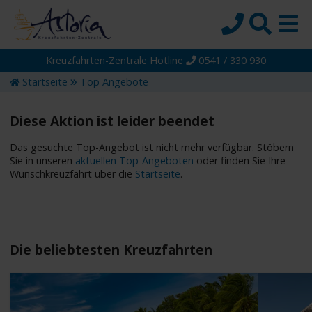
Kreuzfahrten-Zentrale Hotline
0541 / 330 930
Startseite
Startseite
Top Angebote
Top-Angebote
Reiseziele
Diese Aktion ist leider beendet
Themen
Das gesuchte Top-Angebot ist nicht mehr verfügbar. Stöbern
Sie in unseren
aktuellen Top-Angeboten
oder finden Sie Ihre
Reedereien
Wunschkreuzfahrt über die
Startseite
.
Schiffe
Über uns
Wissen
Die beliebtesten Kreuzfahrten
Suche