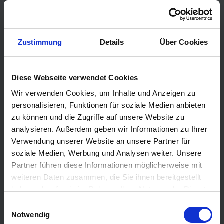
AIDA Kreuzfahrten
Mein Schiff
(TUI Cruises)
Phoenix Kreuzfahrten
Zustimmung
Details
Über Cookies
Costa Kreuzfahrten
MSC Cruises
Diese Webseite verwendet Cookies
Cunard
Wir verwenden Cookies, um Inhalte und Anzeigen zu
Hapag Lloyd
personalisieren, Funktionen für soziale Medien anbieten
Hurtigruten
zu können und die Zugriffe auf unsere Website zu
Holland America Line
analysieren. Außerdem geben wir Informationen zu Ihrer
Verwendung unserer Website an unsere Partner für
Plantours Kreuzfahrten
soziale Medien, Werbung und Analysen weiter. Unsere
Partner führen diese Informationen möglicherweise mit
TOP Reiseziele
weiteren Daten zusammen, die Sie ihnen bereitgestellt
Karibik Kreuzfahrt
haben oder die sie im Rahmen Ihrer Nutzung der Dienste
Orient Kreuzfahrt
gesammelt haben.
Einwilligungsauswahl
Notwendig
Kreuzfahrt Mittelmeer