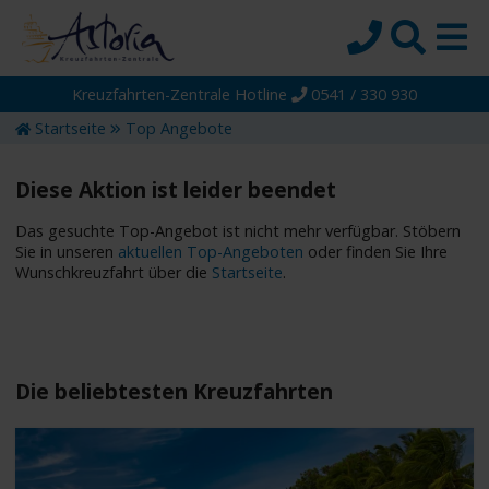
Kreuzfahrten-Zentrale Hotline
0541 / 330 930
Startseite
Startseite
Top Angebote
Top-Angebote
Reiseziele
Diese Aktion ist leider beendet
Themen
Das gesuchte Top-Angebot ist nicht mehr verfügbar. Stöbern
Sie in unseren
aktuellen Top-Angeboten
oder finden Sie Ihre
Reedereien
Wunschkreuzfahrt über die
Startseite
.
Schiffe
Über uns
Wissen
Die beliebtesten Kreuzfahrten
Suche