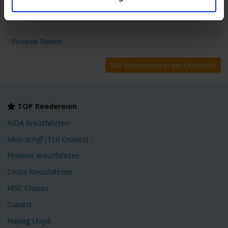
Phoenix Reisen
Alle Reedereien in der Übersicht
TOP Reedereien
AIDA Kreuzfahrten
Mein Schiff
(TUI Cruises)
Phoenix Kreuzfahrten
Costa Kreuzfahrten
MSC Cruises
Cunard
Hapag Lloyd