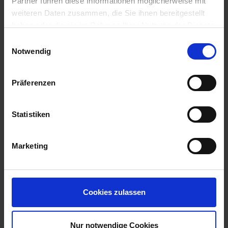
Partner führen diese Informationen möglicherweise mit
weiteren Daten zusammen, die Sie ihnen bereitgestellt
AIDA Kreuzfahrten
haben oder die sie im Rahmen Ihrer Nutzung der Dienste
gesammelt haben.
Einwilligungsauswahl
Notwendig
Präferenzen
Mein Schiff
Statistiken
Marketing
MSC Cruises
Cookies zulassen
Nur notwendige Cookies