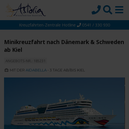
Kreuzfahrten-Zentrale Hotline
0541 / 330 930
Startseite
Top-Angebote
Minikreuzfahrt nach Dänemark & Schweden
Reiseziele
ab Kiel
Themen
ANGEBOTS-NR.: 185231
Reedereien
MIT DER
AIDABELLA
• 3 TAGE AB/BIS KIEL
Schiffe
Über uns
Wissen
Suche