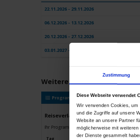
22.11.2026 - 29.11.2026
06.12.2026 - 13.12.2026
20.12.2026 - 27.12.2026
03.01.2027 - 10.01.2027
Zustimmung
Weitere Reisedetails
Diese Webseite verwendet 
Programm
AIDAblu
Reised
Wir verwenden Cookies, um I
und die Zugriffe auf unsere 
Reiseverlauf
Website an unsere Partner fü
Ihr Programm für die Kreuzfahrt vom bis zum
möglicherweise mit weiteren
der Dienste gesammelt habe
Tag
Hafen