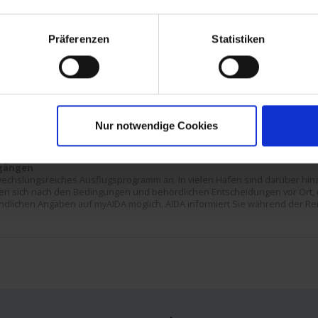
 (Gran Canaria) / Kanarische Inseln, Spanien
auf See
Präferenzen
Statistiken
adeira) / Portugal
adeira) / Portugal
 Rosario (Fuerteventura) / Kanarische Inseln, Spanien
 Rosario (Fuerteventura) / Kanarische Inseln, Spanien
 (Teneriffa) / Kanarische Inseln, Spanien
Nur notwendige Cookies
 (Gran Canaria) / Kanarische Inseln, Spanien
dgängen
echslungsreiches Ausflugsprogramm an. In vielen Häfen sind darüber hina
hten sich nach den Bedingungen und behördlichen Entscheidungen vor Ort, 
indlichen Angaben auf myAIDA möglich. AIDA informiert Sie während der Rei