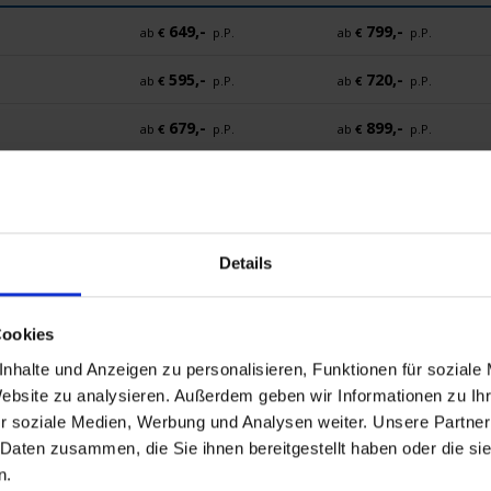
649,-
799,-
ab
€
p.P.
ab
€
p.P.
595,-
720,-
ab
€
p.P.
ab
€
p.P.
679,-
899,-
ab
€
p.P.
ab
€
p.P.
749,-
955,-
ab
€
p.P.
ab
€
p.P.
Details
Cookies
okumente
Mobilität
nhalte und Anzeigen zu personalisieren, Funktionen für soziale
Website zu analysieren. Außerdem geben wir Informationen zu I
r soziale Medien, Werbung und Analysen weiter. Unsere Partner
 Daten zusammen, die Sie ihnen bereitgestellt haben oder die s
n.