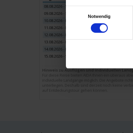
08.08.2026 - Samstag
Las Palmas
Einwilligungsauswahl
09.08.2026 - Sonntag
Erholung 
Notwendig
10.08.2026 - Montag
Funchal (M
11.08.2026 - Dienstag
Funchal (M
12.08.2026 - Mittwoch
Puerto del
13.08.2026 - Donnerstag
Puerto del
14.08.2026 - Freitag
Santa Cruz
15.08.2026 - Samstag
Las Palmas
Hinweis zu Ausflügen und individuellen Lan
Für diese Reise bieten AIDA Ihnen ein überaus abw
individuelle Landgänge möglich. Die Angebote ric
unterliegen. Deshalb sind derzeit noch keine verb
auf Entdeckungstour gehen können.