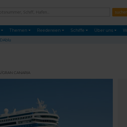
Themen
Reedereien
Schiffe
Über uns
W
IDAblu
AS/GRAN CANARIA