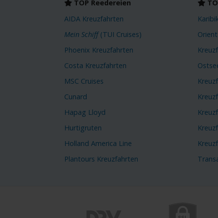
TOP Reedereien
TOP
AIDA Kreuzfahrten
Karibi
Mein Schiff
(TUI Cruises)
Orient
Phoenix Kreuzfahrten
Kreuz
Costa Kreuzfahrten
Ostse
MSC Cruises
Kreuz
Cunard
Kreuz
Hapag Lloyd
Kreuzf
Hurtigruten
Kreuzf
Holland America Line
Kreuz
Plantours Kreuzfahrten
Transa