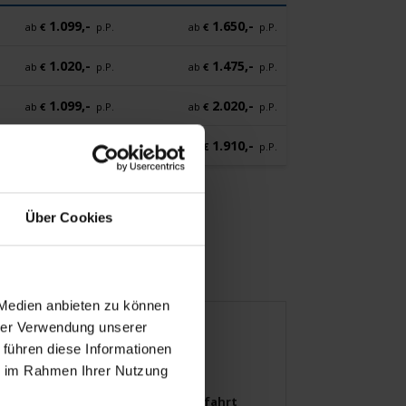
1.099,-
1.650,-
ab
€
p.P.
ab
€
p.P.
1.020,-
1.475,-
ab
€
p.P.
ab
€
p.P.
1.099,-
2.020,-
ab
€
p.P.
ab
€
p.P.
1.249,-
1.910,-
ab
€
p.P.
ab
€
p.P.
Über Cookies
 Medien anbieten zu können
hrer Verwendung unserer
 führen diese Informationen
ie im Rahmen Ihrer Nutzung
Ankunft
Abfahrt