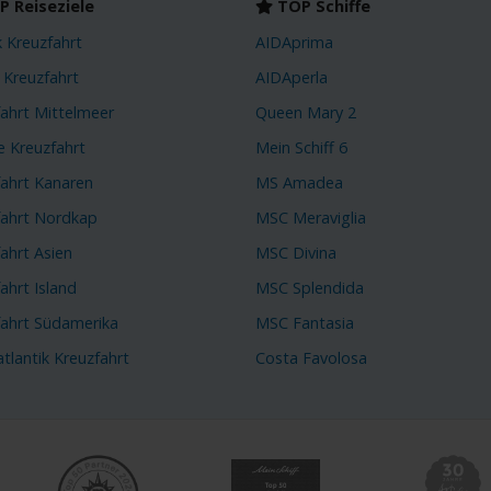
 Reiseziele
TOP Schiffe
k Kreuzfahrt
AIDAprima
 Kreuzfahrt
AIDAperla
fahrt Mittelmeer
Queen Mary 2
e Kreuzfahrt
Mein Schiff 6
fahrt Kanaren
MS Amadea
fahrt Nordkap
MSC Meraviglia
ahrt Asien
MSC Divina
ahrt Island
MSC Splendida
fahrt Südamerika
MSC Fantasia
tlantik Kreuzfahrt
Costa Favolosa