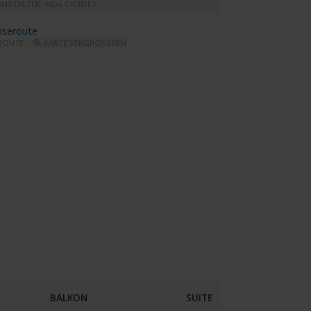
NSTALTER: AIDA CRUISES
ROUTE -
KARTE VERGRÖSSERN
lu - Bella Donna Restaurant
BALKON
SUITE