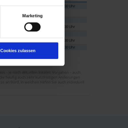
22.00 Uhr
Marketing
07.00 Uhr
18.00 Uhr
22.00 Uhr
21.00 Uhr
09.00 Uhr
19.00 Uhr
Cookies zulassen
05.00 Uhr
us – je nach aktuellen lokalen Vorgaben – auch
die häufig auch sehr kurzfristigen Änderungen
se an Bord, in welchen Häfen Sie auch individuell