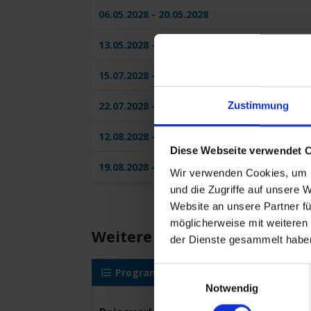
06.05.2028 - 20.05.2028
13.05.2028 - 27.05.2028
15.07.2028 - 29.07.2028
Zustimmung
22.07.2028 - 05.08.2028
12.08.2028 - 26.08.2028
Diese Webseite verwendet 
19.08.2028 - 02.09.2028
Wir verwenden Cookies, um I
und die Zugriffe auf unsere 
Website an unsere Partner fü
möglicherweise mit weiteren
Weitere Reisedetails
der Dienste gesammelt habe
Einwilligungsauswahl
Programm
AIDAdiva
Reise
Notwendig