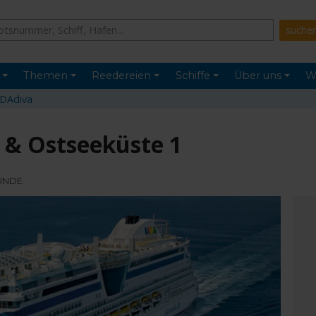
Themen
Reedereien
Schiffe
Über uns
W
IDAdiva
- & Ostseeküste 1
MÜNDE