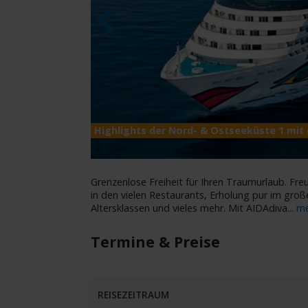
Previous
Highlights der Nord- & Ostseeküste 1 mit 
Grenzenlose Freiheit für Ihren Traumurlaub. Freue
in den vielen Restaurants, Erholung pur im groß
Altersklassen und vieles mehr. Mit AIDAdiva
...
me
Termine & Preise
REISEZEITRAUM