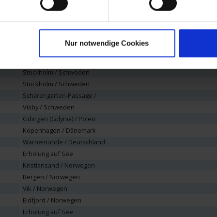
Hafen
Nur notwendige Cookies
Warnemünde / Deutschland
Erholung auf See
Stockholm / Schweden
Stockholm / Schweden
Schärengarten-Passage /
Visby / Schweden
Gdingen (Gdynia) / Polen
Kopenhagen / Dänemark
Warnemünde / Deutschland
Erholung auf See
Kristiansand / Norwegen
Bergen / Norwegen
Vik / Norwegen
Eidfjord / Norwegen
Erholung auf See