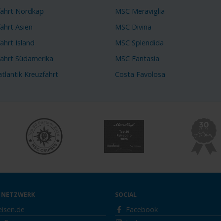
fahrt Nordkap
MSC Meraviglia
ahrt Asien
MSC Divina
ahrt Island
MSC Splendida
fahrt Südamerika
MSC Fantasia
tlantik Kreuzfahrt
Costa Favolosa
 NETZWERK
SOCIAL
eisen.de
Facebook