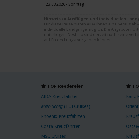
23.08.2026 - Sonntag
Hinweis zu Ausflügen und individuellen Lan
Für diese Reise bieten AIDA Ihnen ein überaus abw
individuelle Landgänge möglich. Die Angebote ric
unterliegen. Deshalb sind derzeit noch keine verb
auf Entdeckungstour gehen können.
TOP Reedereien
TOP
AIDA Kreuzfahrten
Karibi
Mein Schiff
(TUI Cruises)
Orient
Phoenix Kreuzfahrten
Kreuz
Costa Kreuzfahrten
Ostse
MSC Cruises
Kreuz