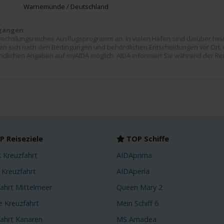
Warnemünde / Deutschland
dgängen
echslungsreiches Ausflugsprogramm an. In vielen Häfen sind darüber hina
hten sich nach den Bedingungen und behördlichen Entscheidungen vor Ort, 
indlichen Angaben auf myAIDA möglich. AIDA informiert Sie während der Rei
 Reiseziele
TOP Schiffe
k Kreuzfahrt
AIDAprima
 Kreuzfahrt
AIDAperla
fahrt Mittelmeer
Queen Mary 2
e Kreuzfahrt
Mein Schiff 6
fahrt Kanaren
MS Amadea