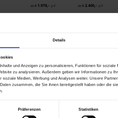
1.970,-
2.400,-
ab
€
p.P.
ab
€
p.P.
1.985,-
2.420,-
ab
€
p.P.
ab
€
p.P.
2.470,-
2.995,-
ab
€
p.P.
ab
€
p.P.
Details
2.505,-
3.040,-
ab
€
p.P.
ab
€
p.P.
2.305,-
2.800,-
ab
€
p.P.
ab
€
p.P.
Cookies
2.215,-
2.695,-
ab
€
p.P.
ab
€
p.P.
nhalte und Anzeigen zu personalisieren, Funktionen für soziale
Website zu analysieren. Außerdem geben wir Informationen zu I
r soziale Medien, Werbung und Analysen weiter. Unsere Partner
 Daten zusammen, die Sie ihnen bereitgestellt haben oder die s
n.
dokumente
Mobilität
Präferenzen
Statistiken