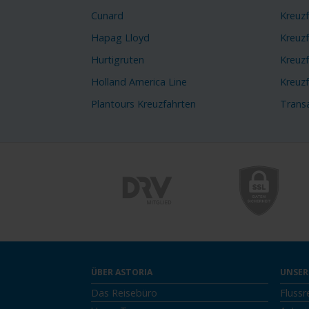
Cunard
Kreuz
Hapag Lloyd
Kreuzf
Hurtigruten
Kreuzf
Holland America Line
Kreuz
Plantours Kreuzfahrten
Transa
ÜBER ASTORIA
UNSER
Das Reisebüro
Flussr