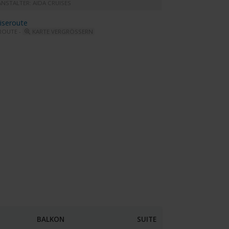
NSTALTER: AIDA CRUISES
ROUTE -
KARTE VERGRÖSSERN
iva - Panorama Lounge
BALKON
SUITE