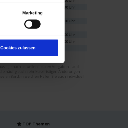
08.00 Uhr
18.00 Uhr
01.00 Uhr
19.30 Uhr
Marketing
08.00 Uhr
18.00 Uhr
22.00 Uhr
21.00 Uhr
09.00 Uhr
19.00 Uhr
Cookies zulassen
05.00 Uhr
us – je nach aktuellen lokalen Vorgaben – auch
die häufig auch sehr kurzfristigen Änderungen
se an Bord, in welchen Häfen Sie auch individuell
TOP Themen