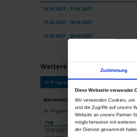
24.01.2027 - 31.01.2027
21.02.2027 - 28.02.2027
21.03.2027 - 28.03.2027
Weitere Reisedetails
Zustimmung
Programm
AIDAmar
Reise
Diese Webseite verwendet 
Reiseverlauf
Wir verwenden Cookies, um I
und die Zugriffe auf unsere 
Ihr Programm für die Kreuzfahrt vom bis zum
Website an unsere Partner fü
möglicherweise mit weiteren
Tag
Hafen
der Dienste gesammelt habe
07.08.2026 - Freitag
Las Palmas