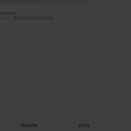
NSTALTER: AIDA CRUISES
ROUTE -
KARTE VERGRÖSSERN
ar - Bella Donna Restaurant
BALKON
SUITE