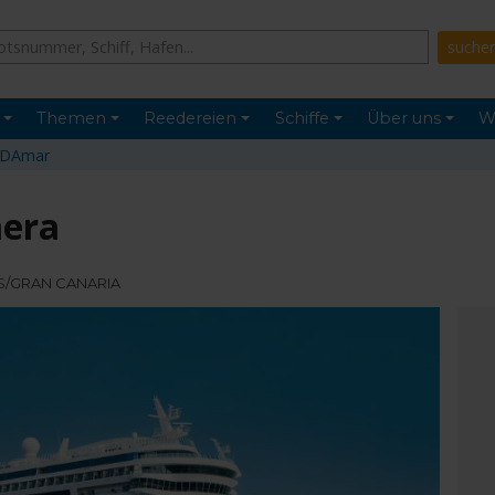
Themen
Reedereien
Schiffe
Über uns
W
IDAmar
mera
AS/GRAN CANARIA