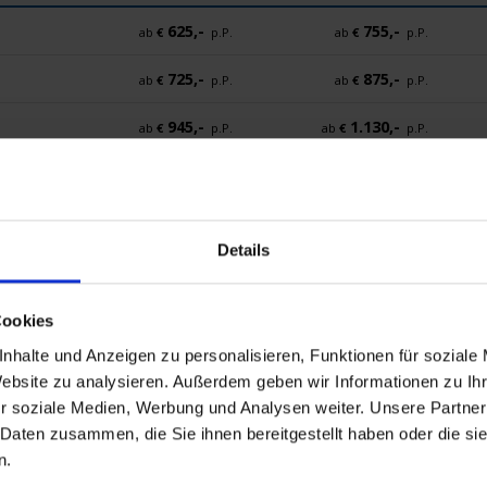
625,-
755,-
ab
€
p.P.
ab
€
p.P.
725,-
875,-
ab
€
p.P.
ab
€
p.P.
945,-
1.130,-
ab
€
p.P.
ab
€
p.P.
Details
dokumente
Mobilität
Cookies
nhalte und Anzeigen zu personalisieren, Funktionen für soziale
Website zu analysieren. Außerdem geben wir Informationen zu I
r soziale Medien, Werbung und Analysen weiter. Unsere Partner
 Daten zusammen, die Sie ihnen bereitgestellt haben oder die s
n.
 (Gran Canaria) / Kanarische Inseln, Spanien