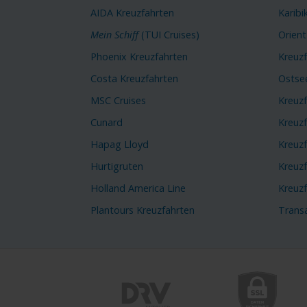
AIDA Kreuzfahrten
Karibi
Mein Schiff
(TUI Cruises)
Orient
Phoenix Kreuzfahrten
Kreuz
Costa Kreuzfahrten
Ostse
MSC Cruises
Kreuz
Cunard
Kreuz
Hapag Lloyd
Kreuzf
Hurtigruten
Kreuzf
Holland America Line
Kreuz
Plantours Kreuzfahrten
Transa