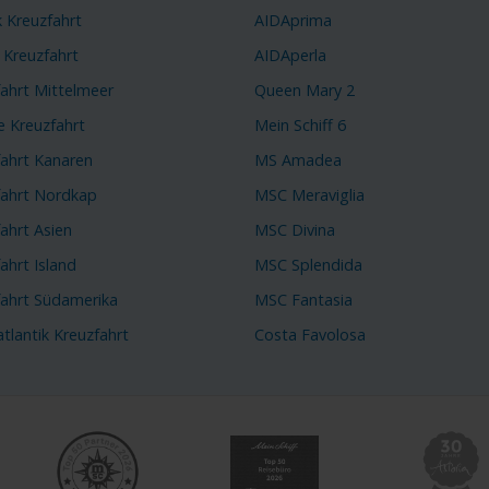
k Kreuzfahrt
AIDAprima
 Kreuzfahrt
AIDAperla
fahrt Mittelmeer
Queen Mary 2
e Kreuzfahrt
Mein Schiff 6
fahrt Kanaren
MS Amadea
fahrt Nordkap
MSC Meraviglia
ahrt Asien
MSC Divina
ahrt Island
MSC Splendida
fahrt Südamerika
MSC Fantasia
tlantik Kreuzfahrt
Costa Favolosa