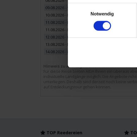
08.08.2026 - Samstag
San Sebast
Einwilligungsauswahl
09.08.2026 - Sonntag
Santa Cruz
Notwendig
10.08.2026 - Montag
Erholung 
11.08.2026 - Dienstag
Arrecife d
11.08.2026 - Dienstag
Puerto del
12.08.2026 - Mittwoch
Puerto del
13.08.2026 - Donnerstag
Santa Cruz
14.08.2026 - Freitag
Las Palmas
Hinweis zu Ausflügen und individuellen Lan
Für diese Reise bieten AIDA Ihnen ein überaus abw
individuelle Landgänge möglich. Die Angebote ric
unterliegen. Deshalb sind derzeit noch keine verb
auf Entdeckungstour gehen können.
TOP Reedereien
TOP