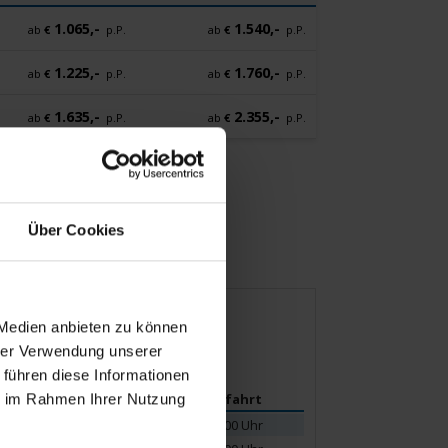
1.065,-
1.540,-
ab
€
p.P.
ab
€
p.P.
1.225,-
1.760,-
ab
€
p.P.
ab
€
p.P.
1.635,-
2.355,-
ab
€
p.P.
ab
€
p.P.
Über Cookies
 Medien anbieten zu können
hrer Verwendung unserer
 führen diese Informationen
ie im Rahmen Ihrer Nutzung
Ankunft
Abfahrt
22.00 Uhr