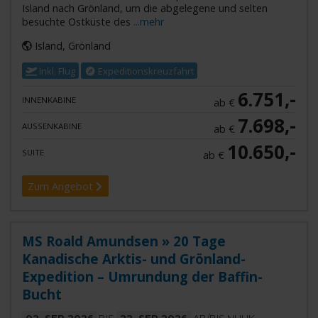
Island nach Grönland, um die abgelegene und selten
besuchte Ostküste des
...mehr
Island, Grönland
Inkl. Flug
Expeditionskreuzfahrt
6.751,-
INNENKABINE
ab €
7.698,-
AUSSENKABINE
ab €
10.650,-
SUITE
ab €
Zum Angebot
MS Roald Amundsen » 20 Tage
Kanadische Arktis- und Grönland-
Expedition – Umrundung der Baffin-
Bucht
02. SEP 2026
BIS
22. SEP 2026
AB/BIS NUUK