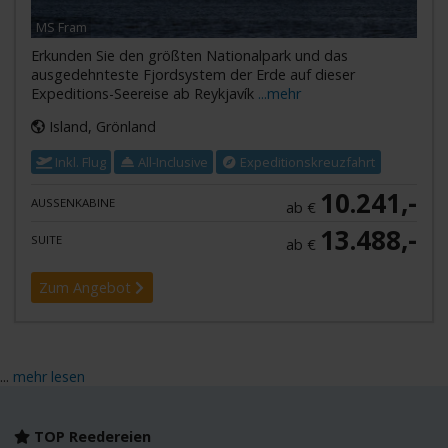
MS Fram
Erkunden Sie den größten Nationalpark und das
ausgedehnteste Fjordsystem der Erde auf dieser
Expeditions-Seereise ab Reykjavík
...mehr
Island, Grönland
Inkl. Flug
All-Inclusive
Expeditionskreuzfahrt
10.241,-
AUSSENKABINE
ab €
13.488,-
SUITE
ab €
Zum Angebot
...
mehr lesen
TOP Reedereien