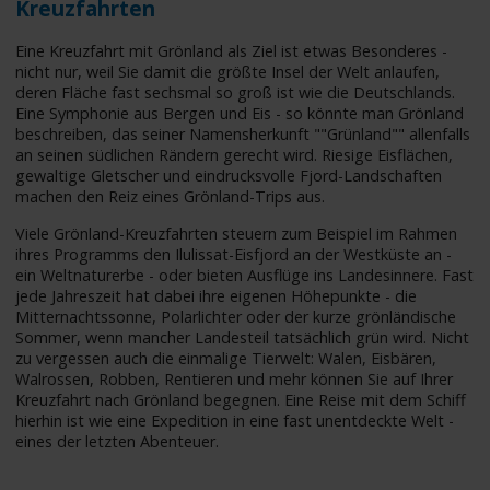
Kreuzfahrten
Eine Kreuzfahrt mit Grönland als Ziel ist etwas Besonderes -
nicht nur, weil Sie damit die größte Insel der Welt anlaufen,
deren Fläche fast sechsmal so groß ist wie die Deutschlands.
Eine Symphonie aus Bergen und Eis - so könnte man Grönland
beschreiben, das seiner Namensherkunft ""Grünland"" allenfalls
an seinen südlichen Rändern gerecht wird. Riesige Eisflächen,
gewaltige Gletscher und eindrucksvolle Fjord-Landschaften
machen den Reiz eines Grönland-Trips aus.
Viele Grönland-Kreuzfahrten steuern zum Beispiel im Rahmen
ihres Programms den Ilulissat-Eisfjord an der Westküste an -
ein Weltnaturerbe - oder bieten Ausflüge ins Landesinnere. Fast
jede Jahreszeit hat dabei ihre eigenen Höhepunkte - die
Mitternachtssonne, Polarlichter oder der kurze grönländische
Sommer, wenn mancher Landesteil tatsächlich grün wird. Nicht
zu vergessen auch die einmalige Tierwelt: Walen, Eisbären,
Walrossen, Robben, Rentieren und mehr können Sie auf Ihrer
Kreuzfahrt nach Grönland begegnen. Eine Reise mit dem Schiff
hierhin ist wie eine Expedition in eine fast unentdeckte Welt -
eines der letzten Abenteuer.