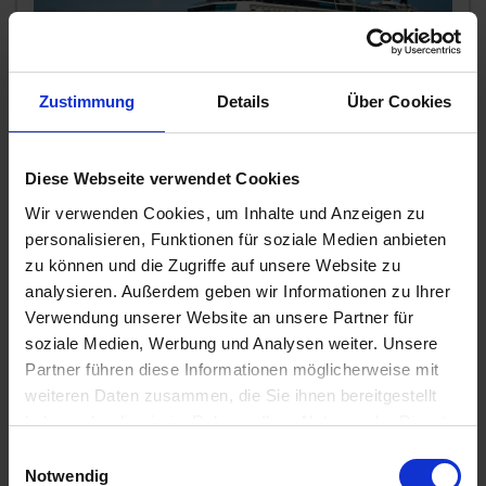
Zustimmung
Details
Über Cookies
Celebrity Silhouette
Grönland, Island, Kanada, USA
Diese Webseite verwendet Cookies
Wir verwenden Cookies, um Inhalte und Anzeigen zu
Bestpreis
personalisieren, Funktionen für soziale Medien anbieten
2.373,-
BALKONKABINE
ab €
zu können und die Zugriffe auf unsere Website zu
17.735,-
analysieren. Außerdem geben wir Informationen zu Ihrer
SUITE
ab €
Verwendung unserer Website an unsere Partner für
soziale Medien, Werbung und Analysen weiter. Unsere
Zum Angebot
Partner führen diese Informationen möglicherweise mit
weiteren Daten zusammen, die Sie ihnen bereitgestellt
haben oder die sie im Rahmen Ihrer Nutzung der Dienste
AIDAluna » 21 Tage Island & Grönland
gesammelt haben.
Einwilligungsauswahl
von Hamburg nach Warnemünde
Notwendig