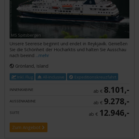
MS Spitsbergen
Unsere Seereise beginnt und endet in Reykjavík. Genießen
Sie die Schönheit der Hocharktis und halten Sie Ausschau
nach beeind
...mehr
Grönland, Island
Inkl. Flug
All-Inclusive
Expeditionskreuzfahrt
8.101,-
INNENKABINE
ab €
9.278,-
AUSSENKABINE
ab €
12.946,-
SUITE
ab €
Zum Angebot