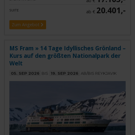
ab €
20.401,-
SUITE
ab €
Zum Angebot
MS Fram » 14 Tage Idyllisches Grönland –
Kurs auf den größten Nationalpark der
Welt
05. SEP 2026
BIS
19. SEP 2026
AB/BIS REYKJAVIK