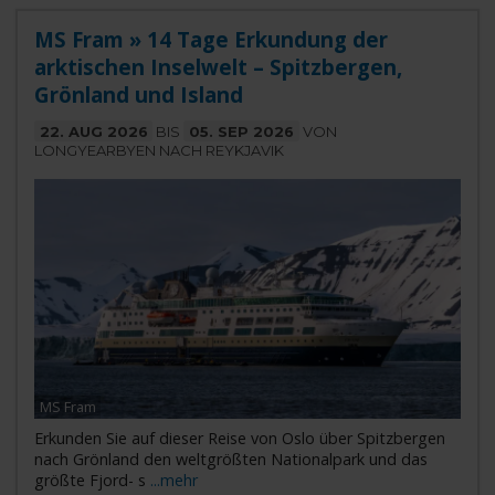
MS Fram » 14 Tage Erkundung der
arktischen Inselwelt – Spitzbergen,
Grönland und Island
22. AUG 2026
BIS
05. SEP 2026
VON
LONGYEARBYEN NACH REYKJAVIK
MS Fram
Erkunden Sie auf dieser Reise von Oslo über Spitzbergen
nach Grönland den weltgrößten Nationalpark und das
größte Fjord- s
...mehr