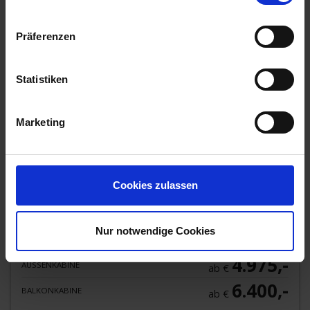
23. AUG 2026
BIS
13. SEP 2026
VON HAMBURG NACH
WARNEMÜNDE
Präferenzen
Statistiken
Marketing
AIDAluna
Cookies zulassen
Dänemark, Deutschland, Grönland, Island, Norwegen
Nur notwendige Cookies
Bestpreis
4.975,-
AUSSENKABINE
ab €
6.400,-
BALKONKABINE
ab €