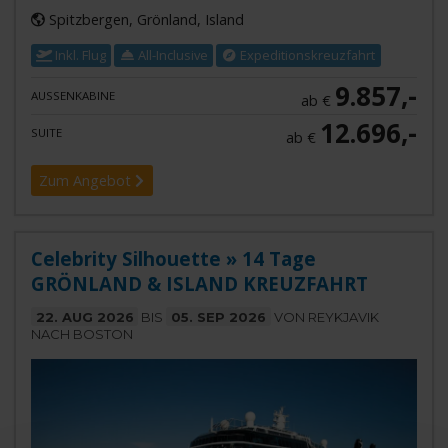
Spitzbergen, Grönland, Island
Inkl. Flug
All-Inclusive
Expeditionskreuzfahrt
9.857,-
AUSSENKABINE
ab €
12.696,-
SUITE
ab €
Zum Angebot
Celebrity Silhouette » 14 Tage
GRÖNLAND & ISLAND KREUZFAHRT
22. AUG 2026
BIS
05. SEP 2026
VON REYKJAVIK
NACH BOSTON