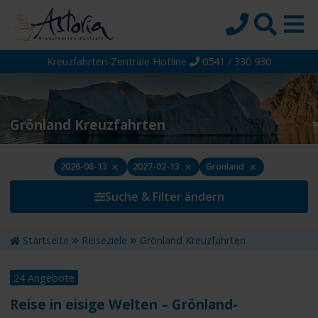
Kreuzfahrten-Zentrale Hotline
0541 / 330 930
Startseite
Top-Angebote
Reiseziele
Grönland Kreuzfahrten
Themen
×
×
×
2026-08-13
2027-02-13
Grönland
Reedereien
Suche & Filter ändern
Schiffe
Über uns
Startseite
Reiseziele
Grönland Kreuzfahrten
Wissen
24 Angebote
Suche
Reise in eisige Welten – Grönland-