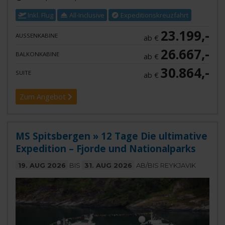
Inkl. Flug
All-Inclusive
Expeditionskreuzfahrt
23.199,-
AUSSENKABINE
ab €
26.667,-
BALKONKABINE
ab €
30.864,-
SUITE
ab €
Zum Angebot
MS Spitsbergen » 12 Tage Die ultimative
Expedition – Fjorde und Nationalparks
19. AUG 2026
BIS
31. AUG 2026
AB/BIS REYKJAVIK