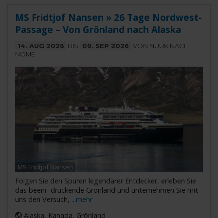
MS Fridtjof Nansen » 26 Tage Nordwest-
Passage – Von Grönland nach Alaska
14. AUG 2026
BIS
09. SEP 2026
VON NUUK NACH
NOME
MS Fridtjof Nansen
Folgen Sie den Spuren legendärer Entdecker, erleben Sie
das beein- druckende Grönland und unternehmen Sie mit
uns den Versuch,
...mehr
Alaska, Kanada, Grönland