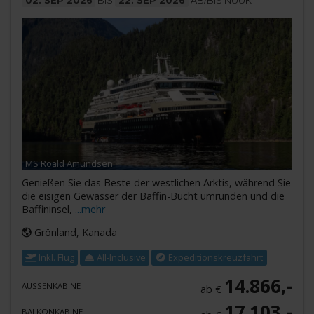
MS Roald Amundsen
Genießen Sie das Beste der westlichen Arktis, während Sie
die eisigen Gewässer der Baffin-Bucht umrunden und die
Baffininsel,
...mehr
Grönland, Kanada
Inkl. Flug
All-Inclusive
Expeditionskreuzfahrt
14.866,-
AUSSENKABINE
ab €
17.103,-
BALKONKABINE