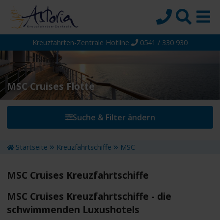
Kreuzfahrten-Zentrale Hotline
0541 / 330 930
Startseite
Top-Angebote
Reiseziele
MSC Cruises Flotte
Themen
Suche & Filter ändern
Reedereien
Schiffe
Startseite
Kreuzfahrtschiffe
MSC
Über uns
MSC Cruises Kreuzfahrtschiffe
Wissen
Suche
MSC Cruises Kreuzfahrtschiffe - die
schwimmenden Luxushotels