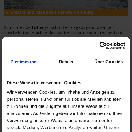
Grönland und Island mit der MS Hamburg
M
Schimmernde Eisberge, schroffe Felsgebirge und karge
Landschaften machen den sanften Charme von Grönland aus.
Mit dem Boot, per Pedes oder mit dem Flugzeug erleben Sie
den Eisfjord aus Ihrer Lieblingsperspektive, bevor Sie in Sisimiut
die
...
mehr lesen
Zustimmung
Details
Über Cookies
REISEROUTE -
KARTE VERGRÖSSERN
Termine & Preise
Diese Webseite verwendet Cookies
Wir verwenden Cookies, um Inhalte und Anzeigen zu
personalisieren, Funktionen für soziale Medien anbieten
REISEZEITRAUM
INNEN
AUSSEN
BALKON
SUITE
zu können und die Zugriffe auf unsere Website zu
analysieren. Außerdem geben wir Informationen zu Ihrer
ab
€
ab
€
05.09.2026 -
auf
auf
3.999,-
5.699,-
Verwendung unserer Website an unsere Partner für
22.09.2026
Anfrage
Anfrage
p.P.
p.P.
soziale Medien, Werbung und Analysen weiter. Unsere