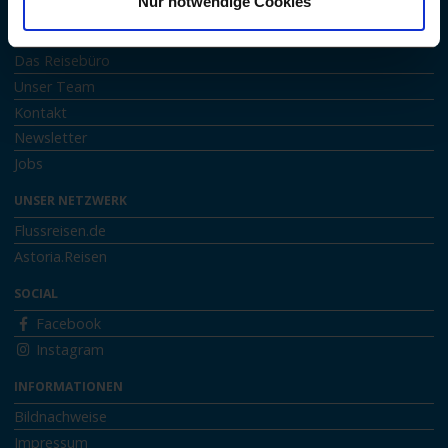
Nur notwendige Cookies
ÜBER ASTORIA
Das Reisebüro
Unser Team
Kontakt
Newsletter
Jobs
UNSER NETZWERK
Flussreisen.de
Astoria.Reisen
SOCIAL
Facebook
Instagram
INFORMATIONEN
Bildnachweise
Impressum