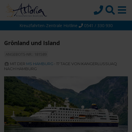
Kreuzfahrten-Zentrale Hotline
0541 / 330 930
Startseite
Top-Angebote
Grönland und Island
Reiseziele
ANGEBOTS-NR.: 181589
Themen
MIT DER
MS HAMBURG
• 17 TAGE VON KANGERLUSSUAQ
NACH HAMBURG
Reedereien
Schiffe
Über uns
Wissen
Suche