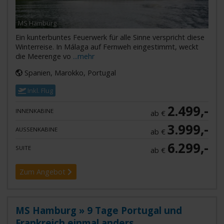
MS Hamburg
Ein kunterbuntes Feuerwerk für alle Sinne verspricht diese
Winterreise. In Málaga auf Fernweh eingestimmt, weckt
die Meerenge vo
...mehr
Spanien, Marokko, Portugal
Inkl. Flug
2.499,-
INNENKABINE
ab €
3.999,-
AUSSENKABINE
ab €
6.299,-
SUITE
ab €
Zum Angebot
MS Hamburg » 9 Tage Portugal und
Frankreich einmal anders