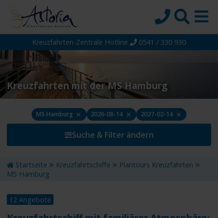
Kreuzfahrten-Zentrale Hotline
0541 / 330 930
Startseite
Top-Angebote
Reiseziele
Kreuzfahrten mit der MS Hamburg
Themen
×
×
×
MS Hamburg
2026-08-14
2027-02-14
Reedereien
Suche & Filter ändern
Schiffe
Über uns
Startseite
Kreuzfahrtschiffe
Plantours Kreuzfahrten
Wissen
MS Hamburg
Suche
12 Angebote
Kreuzfahrtschiff mit familiärer Atmosphäre: