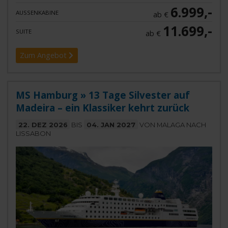
6.999,-
AUSSENKABINE
ab €
11.699,-
SUITE
ab €
Zum Angebot
MS Hamburg » 13 Tage Silvester auf
Madeira – ein Klassiker kehrt zurück
22. DEZ 2026
BIS
04. JAN 2027
VON MALAGA NACH
LISSABON