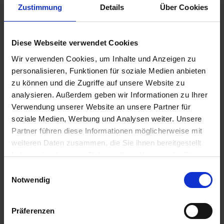
Zustimmung
Details
Über Cookies
Diese Webseite verwendet Cookies
Wir verwenden Cookies, um Inhalte und Anzeigen zu
personalisieren, Funktionen für soziale Medien anbieten
zu können und die Zugriffe auf unsere Website zu
MS Hamburg
analysieren. Außerdem geben wir Informationen zu Ihrer
In Nizza schwer verliebt, becirct Sie Italien mit dem
Verwendung unserer Website an unsere Partner für
geschichtsträchtigen Fortezza Medicea und der idyllischen
soziale Medien, Werbung und Analysen weiter. Unsere
Küste von Livorn
...mehr
Partner führen diese Informationen möglicherweise mit
Frankreich, Italien, Griechenland
weiteren Daten zusammen, die Sie ihnen bereitgestellt
haben oder die sie im Rahmen Ihrer Nutzung der Dienste
Inkl. Flug
Hochzeits-Bonus
gesammelt haben.
Einwilligungsauswahl
2.234,-
Notwendig
INNENKABINE
ab €
3.534,-
AUSSENKABINE
ab €
Präferenzen
5.134,-
SUITE
ab €