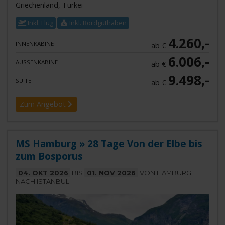
Griechenland, Türkei
Inkl. Flug
Inkl. Bordguthaben
4.260,-
INNENKABINE
ab €
6.006,-
AUSSENKABINE
ab €
9.498,-
SUITE
ab €
Zum Angebot
MS Hamburg » 28 Tage Von der Elbe bis
zum Bosporus
04. OKT 2026
BIS
01. NOV 2026
VON HAMBURG
NACH ISTANBUL