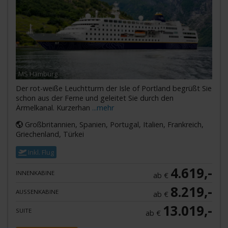
MS Hamburg
Der rot-weiße Leuchtturm der Isle of Portland begrüßt Sie
schon aus der Ferne und geleitet Sie durch den
Ärmelkanal. Kurzerhan
...mehr
Großbritannien, Spanien, Portugal, Italien, Frankreich,
Griechenland, Türkei
Inkl. Flug
4.619,-
INNENKABINE
ab €
8.219,-
AUSSENKABINE
ab €
13.019,-
SUITE
ab €