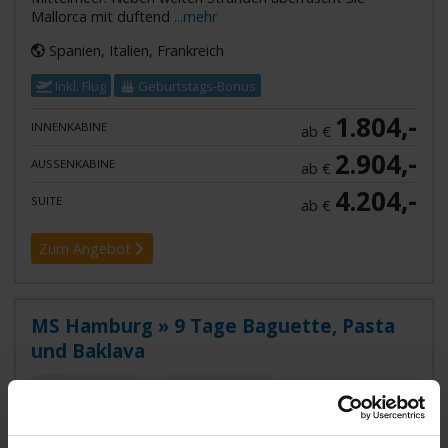
Mallorca mit duftend
...mehr
Spanien, Italien, Frankreich
Inkl. Flug
Geburtstags-Bonus
1.804,-
INNENKABINE
ab €
2.904,-
AUSSENKABINE
ab €
4.204,-
SUITE
ab €
Zum Angebot
MS Hamburg » 9 Tage Baguette, Pasta
und Baklava
23. OKT 2026
BIS
01. NOV 2026
VON NIZZA NACH
ISTANBUL