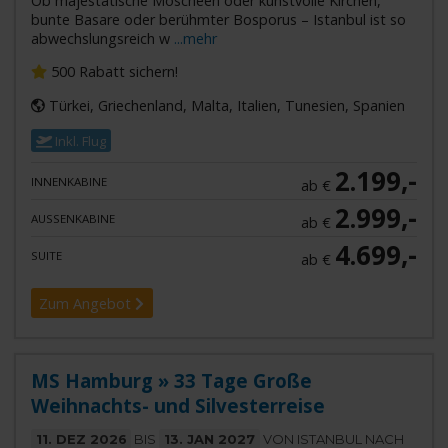
Ob majestätische Moscheen oder kunstvolle Kirchen,
bunte Basare oder berühmter Bosporus – Istanbul ist so
abwechslungsreich w
...mehr
500 Rabatt sichern!
Türkei, Griechenland, Malta, Italien, Tunesien, Spanien
Inkl. Flug
2.199,-
INNENKABINE
ab €
2.999,-
AUSSENKABINE
ab €
4.699,-
SUITE
ab €
Zum Angebot
MS Hamburg » 33 Tage Große
Weihnachts- und Silvesterreise
11. DEZ 2026
BIS
13. JAN 2027
VON ISTANBUL NACH