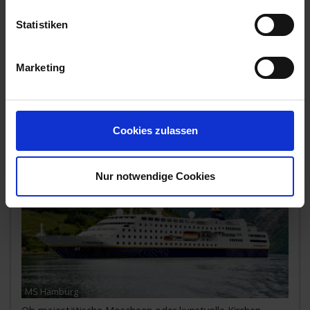
Zum Angebot
Statistiken
Marketing
MS Hamburg » 11 Tage Zwischen Oliven
und Zypressen
11. DEZ 2026
BIS
22. DEZ 2026
VON ISTANBUL NACH
MALAGA
Cookies zulassen
Exklusiver Sonderpreis
Nur notwendige Cookies
MS Hamburg