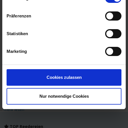
Mein Schiff 2 + Hotel
Präferenzen
Hotel & Kreuzfahrt Kombireise - Faszination Mittelmeer!
Mit der Mein Schiff 2 erleben Sie einen unvergesslichen
Urlau
...mehr
Statistiken
Kombination Hotel & Kreuzfahrt
Spanien, Gibraltar
Marketing
Inkl. Flug
All-Inclusive
Inkl. Hotelaufenthalt
2.099,-
BALKONKABINE
ab €
Cookies zulassen
Zum Angebot
Nur notwendige Cookies
...
mehr lesen
TOP Reedereien