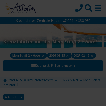
Kreuzfahrten-Zentrale Hotline
0541 / 330 930
Startseite
Top-Angebote
Reiseziele
Kreuzfahrten mit der
Mein Schiff 2 + Hotel
Themen
×
×
×
Mein Schiff 2 + Hotel
2026-08-15
2027-02-15
Reedereien
Suche & Filter ändern
Schiffe
Über uns
Startseite
Kreuzfahrtschiffe
TIERRAMARE
Mein Schiff
Wissen
2 + Hotel
Suche
4 Angebote