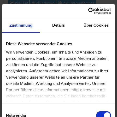
Inkl. Flug
All-Inclusive
Inkl. Hotelaufenthalt
2.599,-
BALKONKABINE
ab €
Zustimmung
Details
Über Cookies
Zum Angebot
Diese Webseite verwendet Cookies
Mein Schiff 2 + Hotel
» 10 Tage
Mittelmeer & Hotel JS Palma Stay
Wir verwenden Cookies, um Inhalte und Anzeigen zu
personalisieren, Funktionen für soziale Medien anbieten
06. OKT 2026
BIS
16. OKT 2026
AB/BIS PALMA DE
zu können und die Zugriffe auf unsere Website zu
MALLORCA
analysieren. Außerdem geben wir Informationen zu Ihrer
Exklusiv-Angebot
Verwendung unserer Website an unsere Partner für
soziale Medien, Werbung und Analysen weiter. Unsere
Partner führen diese Informationen möglicherweise mit
weiteren Daten zusammen, die Sie ihnen bereitgestellt
haben oder die sie im Rahmen Ihrer Nutzung der Dienste
gesammelt haben.
Einwilligungsauswahl
Notwendig