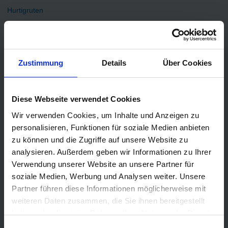
Hurtigruten
Holland America Line
Plantours Kreuzfahrten
TOP Reiseziele
Zustimmung
Details
Über Cookies
Karibik Kreuzfahrt
Orient Kreuzfahrt
Diese Webseite verwendet Cookies
Kreuzfahrt Mittelmeer
Wir verwenden Cookies, um Inhalte und Anzeigen zu
Ostsee Kreuzfahrt
personalisieren, Funktionen für soziale Medien anbieten
Kreuzfahrt Kanaren
zu können und die Zugriffe auf unsere Website zu
Kreuzfahrt Nordkap
analysieren. Außerdem geben wir Informationen zu Ihrer
Kreuzfahrt Asien
Verwendung unserer Website an unsere Partner für
soziale Medien, Werbung und Analysen weiter. Unsere
Kreuzfahrt Island
Partner führen diese Informationen möglicherweise mit
Kreuzfahrt Südamerika
weiteren Daten zusammen, die Sie ihnen bereitgestellt
Transatlantik Kreuzfahrt
haben oder die sie im Rahmen Ihrer Nutzung der Dienste
gesammelt haben.
TOP Schiffe