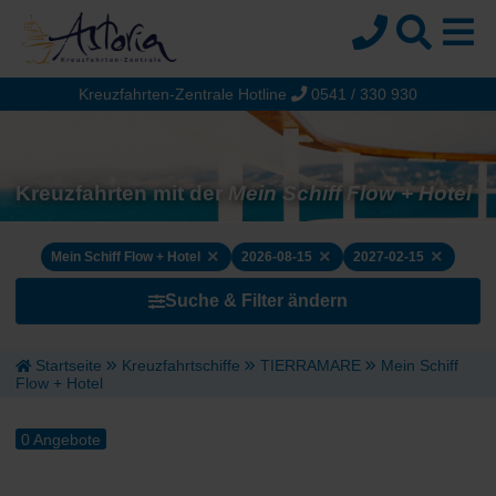
Kreuzfahrten-Zentrale Hotline
0541 / 330 930
Startseite
Top-Angebote
Reiseziele
Kreuzfahrten mit der
Mein Schiff Flow + Hotel
Themen
×
×
×
Mein Schiff Flow + Hotel
2026-08-15
2027-02-15
Reedereien
Suche & Filter ändern
Schiffe
Über uns
Startseite
Kreuzfahrtschiffe
TIERRAMARE
Mein Schiff
Flow + Hotel
Wissen
Suche
0 Angebote