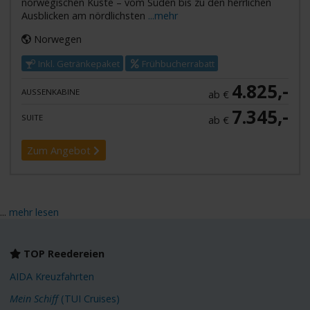
norwegischen Küste – vom Süden bis zu den herrlichen
Ausblicken am nördlichsten
...mehr
Norwegen
Inkl. Getränkepaket
Frühbucherrabatt
4.825,-
AUSSENKABINE
ab €
7.345,-
SUITE
ab €
Zum Angebot
...
mehr lesen
TOP Reedereien
AIDA Kreuzfahrten
Mein Schiff
(TUI Cruises)