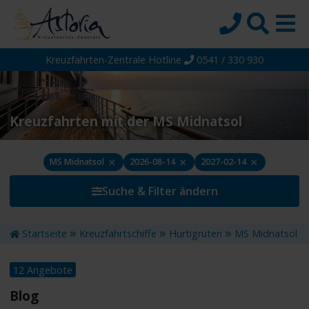
Kreuzfahrten-Zentrale Hotline
0541 / 330 930
Startseite
Top-Angebote
Reiseziele
Kreuzfahrten mit der MS Midnatsol
Themen
×
×
×
MS Midnatsol
2026-08-14
2027-02-14
Reedereien
Suche & Filter ändern
Schiffe
Über uns
Startseite
Kreuzfahrtschiffe
Hurtigruten
MS Midnatsol
Wissen
12 Angebote
Suche
Blog