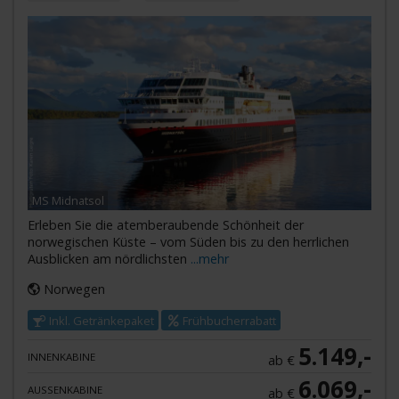
MS Midnatsol
Erleben Sie die atemberaubende Schönheit der
norwegischen Küste – vom Süden bis zu den herrlichen
Ausblicken am nördlichsten
...mehr
Norwegen
Inkl. Getränkepaket
Frühbucherrabatt
5.149,-
INNENKABINE
ab €
6.069,-
AUSSENKABINE
ab €