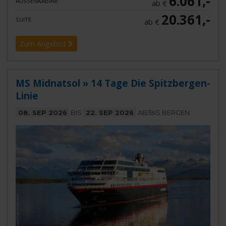
6.061,-
AUSSENKABINE
ab €
20.361,-
SUITE
ab €
Zum Angebot
MS Midnatsol » 14 Tage Die Spitzbergen-
Linie
08. SEP 2026
BIS
22. SEP 2026
AB/BIS BERGEN