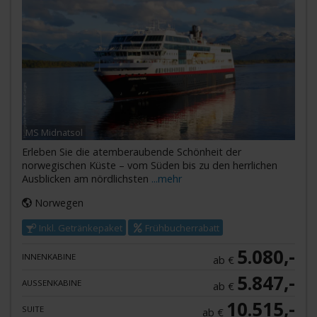
MS Midnatsol
Erleben Sie die atemberaubende Schönheit der
norwegischen Küste – vom Süden bis zu den herrlichen
Ausblicken am nördlichsten
...mehr
Norwegen
Inkl. Getränkepaket
Frühbucherrabatt
5.080,-
INNENKABINE
ab €
5.847,-
AUSSENKABINE
ab €
10.515,-
SUITE
ab €