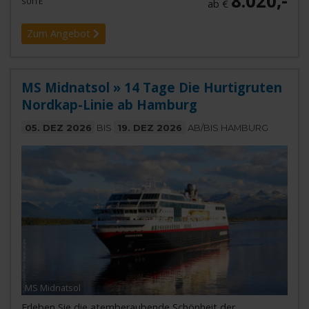
8.020,-
SUITE
ab €
Zum Angebot
MS Midnatsol » 14 Tage Die Hurtigruten
Nordkap-Linie ab Hamburg
05. DEZ 2026
BIS
19. DEZ 2026
AB/BIS HAMBURG
MS Midnatsol
Erleben Sie die atemberaubende Schönheit der