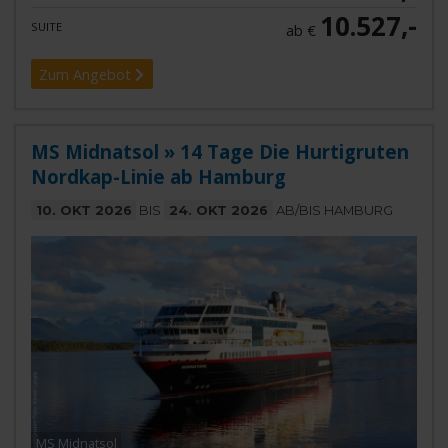
10.527,-
SUITE
ab €
Zum Angebot
MS Midnatsol » 14 Tage Die Hurtigruten
Nordkap-Linie ab Hamburg
10. OKT 2026
BIS
24. OKT 2026
AB/BIS HAMBURG
MS Midnatsol