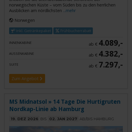
norwegischen Küste – vom Süden bis zu den herrlichen
Ausblicken am nördlichsten
...mehr
Norwegen
Inkl. Getränkepaket
Frühbucherrabatt
4.089,-
INNENKABINE
ab €
4.382,-
AUSSENKABINE
ab €
7.297,-
SUITE
ab €
Zum Angebot
MS Midnatsol » 14 Tage Die Hurtigruten
Nordkap-Linie ab Hamburg
19. DEZ 2026
BIS
02. JAN 2027
AB/BIS HAMBURG