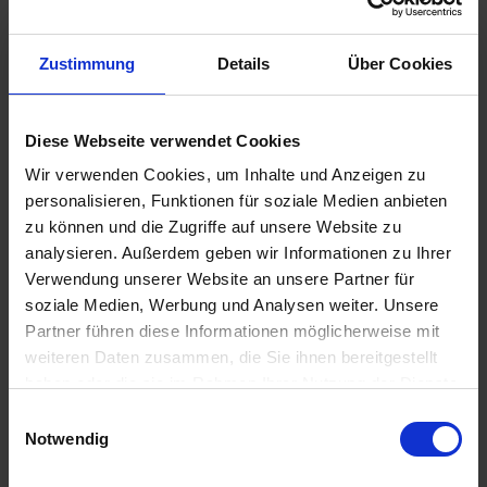
Erleben Sie die atemberaubende Schönheit der
norwegischen Küste – vom Süden bis zu den herrlichen
Ausblicken am nördlichsten
...mehr
Zustimmung
Details
Über Cookies
Norwegen
Inkl. Getränkepaket
Frühbucherrabatt
Diese Webseite verwendet Cookies
4.432,-
INNENKABINE
Wir verwenden Cookies, um Inhalte und Anzeigen zu
ab €
personalisieren, Funktionen für soziale Medien anbieten
4.920,-
AUSSENKABINE
ab €
zu können und die Zugriffe auf unsere Website zu
8.203,-
SUITE
analysieren. Außerdem geben wir Informationen zu Ihrer
ab €
Verwendung unserer Website an unsere Partner für
Zum Angebot
soziale Medien, Werbung und Analysen weiter. Unsere
Partner führen diese Informationen möglicherweise mit
weiteren Daten zusammen, die Sie ihnen bereitgestellt
haben oder die sie im Rahmen Ihrer Nutzung der Dienste
MS Midnatsol » 14 Tage Die Hurtigruten
gesammelt haben.
Nordkap-Linie ab Hamburg
Einwilligungsauswahl
Notwendig
21. NOV 2026
BIS
05. DEZ 2026
AB/BIS HAMBURG