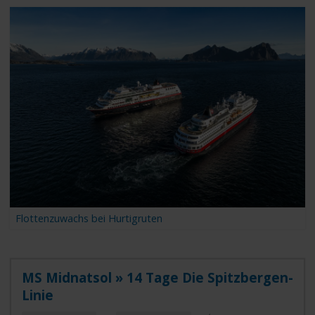
Flottenzuwachs bei Hurtigruten
MS Midnatsol » 14 Tage Die Spitzbergen-
Linie