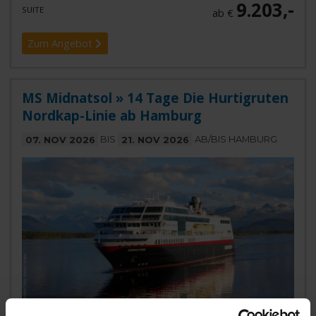
9.203,-
SUITE
ab €
Zum Angebot
MS Midnatsol » 14 Tage Die Hurtigruten
Nordkap-Linie ab Hamburg
07. NOV 2026
BIS
21. NOV 2026
AB/BIS HAMBURG
MS Midnatsol