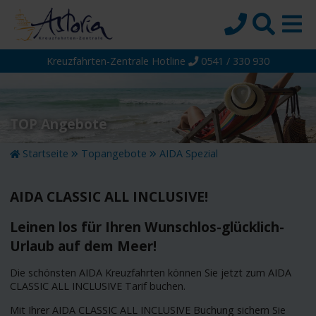
Kreuzfahrten-Zentrale Hotline
0541 / 330 930
Startseite
Top-Angebote
Reiseziele
TOP Angebote
Themen
Startseite
Topangebote
AIDA Spezial
Reedereien
AIDA CLASSIC ALL INCLUSIVE!
Schiffe
Über uns
Leinen los für Ihren Wunschlos-glücklich-
Urlaub auf dem Meer!
Wissen
Die schönsten AIDA Kreuzfahrten können Sie jetzt zum AIDA
Suche
CLASSIC ALL INCLUSIVE Tarif buchen.
Mit Ihrer AIDA CLASSIC ALL INCLUSIVE Buchung sichern Sie