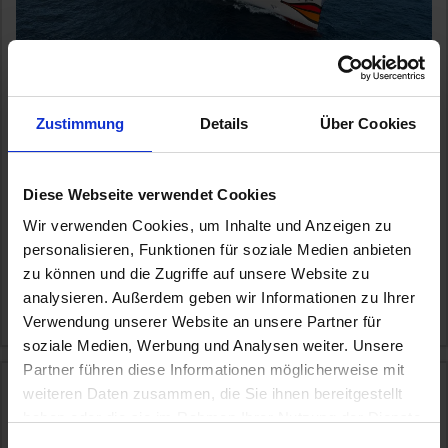
AIDAcosma
Mit dem neuesten Flottenzugang erleben Sie einen Urlaub, der
keine Wünsche offen lässt. Freuen Sie sich auf Ihr Zuhause an
Zustimmung
Details
Über Cookies
Bord,
...mehr
Balearen, Spanien, Frankreich, Italien, Korsika, Spanien
Inkl. Flug
All-Inclusive
Diese Webseite verwendet Cookies
Wir verwenden Cookies, um Inhalte und Anzeigen zu
AIDA CLASSIC ALL INCLUSIVE
personalisieren, Funktionen für soziale Medien anbieten
1.899,-
BALKONKABINE
ab €
zu können und die Zugriffe auf unsere Website zu
analysieren. Außerdem geben wir Informationen zu Ihrer
Zum Angebot
Verwendung unserer Website an unsere Partner für
soziale Medien, Werbung und Analysen weiter. Unsere
Partner führen diese Informationen möglicherweise mit
AIDAperla » 7 Tage Norwegen ab Hamburg
weiteren Daten zusammen, die Sie ihnen bereitgestellt
haben oder die sie im Rahmen Ihrer Nutzung der Dienste
29. AUG 2026
BIS
05. SEP 2026
AB/BIS HAMBURG
gesammelt haben.