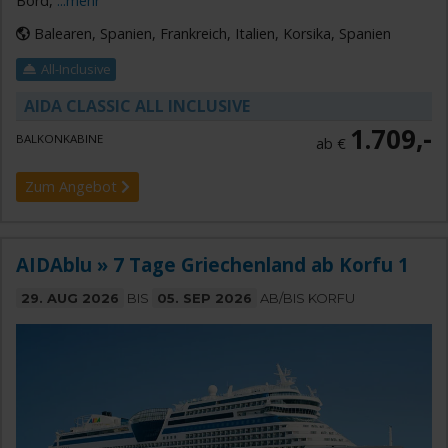
Bord,
...mehr
Balearen, Spanien, Frankreich, Italien, Korsika, Spanien
All-Inclusive
AIDA CLASSIC ALL INCLUSIVE
1.709,-
BALKONKABINE
ab €
Zum Angebot
AIDAblu » 7 Tage Griechenland ab Korfu 1
29. AUG 2026
BIS
05. SEP 2026
AB/BIS KORFU