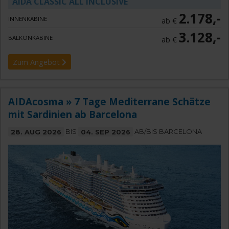
AIDA CLASSIC ALL INCLUSIVE
2.178,-
INNENKABINE
ab €
3.128,-
BALKONKABINE
ab €
Zum Angebot
AIDAcosma » 7 Tage Mediterrane Schätze
mit Sardinien ab Barcelona
28. AUG 2026
BIS
04. SEP 2026
AB/BIS BARCELONA