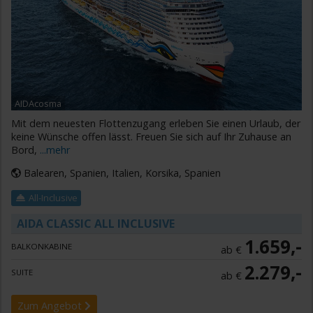
AIDAcosma
Mit dem neuesten Flottenzugang erleben Sie einen Urlaub, der
keine Wünsche offen lässt. Freuen Sie sich auf Ihr Zuhause an
Bord,
...mehr
Balearen, Spanien, Italien, Korsika, Spanien
All-Inclusive
AIDA CLASSIC ALL INCLUSIVE
1.659,-
BALKONKABINE
ab €
2.279,-
SUITE
ab €
Zum Angebot