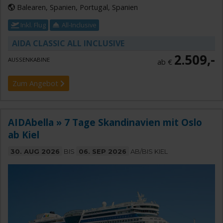
Balearen, Spanien, Portugal, Spanien
Inkl. Flug
All-Inclusive
AIDA CLASSIC ALL INCLUSIVE
2.509,-
AUSSENKABINE
ab €
Zum Angebot
AIDAbella » 7 Tage Skandinavien mit Oslo
ab Kiel
30. AUG 2026
BIS
06. SEP 2026
AB/BIS KIEL