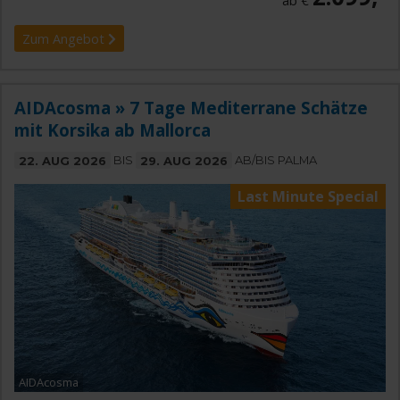
ab €
Zum Angebot
AIDAcosma » 7 Tage Mediterrane Schätze
mit Korsika ab Mallorca
22. AUG 2026
BIS
29. AUG 2026
AB/BIS PALMA
Last Minute Special
AIDAcosma