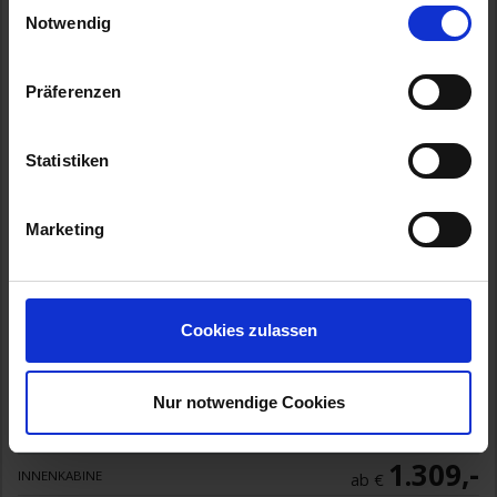
Einwilligungsauswahl
Notwendig
Präferenzen
Statistiken
Marketing
AIDAperla
Eine Wohlfühl-Oase auf hoher See. Freuen Sie sich auf Ihr
Zuhause an Bord, die kulinarische Vielfalt in den vielen
Restaurants, E
...mehr
Cookies zulassen
Deutschland, Norwegen
All-Inclusive
Nur notwendige Cookies
AIDA CLASSIC ALL INCLUSIVE
1.309,-
INNENKABINE
ab €