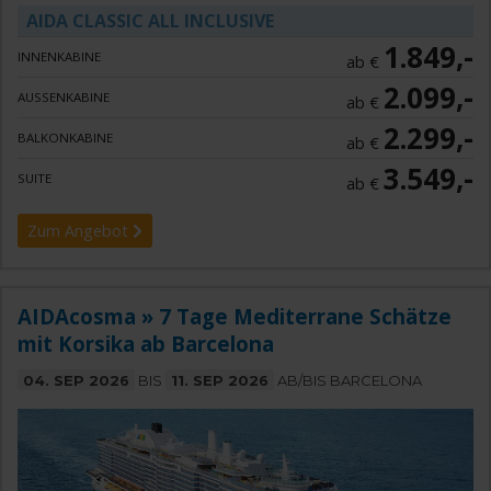
AIDA CLASSIC ALL INCLUSIVE
1.849,-
INNENKABINE
ab €
2.099,-
AUSSENKABINE
ab €
2.299,-
BALKONKABINE
ab €
3.549,-
SUITE
ab €
Zum Angebot
AIDAcosma » 7 Tage Mediterrane Schätze
mit Korsika ab Barcelona
04. SEP 2026
BIS
11. SEP 2026
AB/BIS BARCELONA