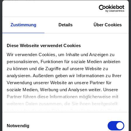
AIDA Kreuzfahrten
Mein Schiff
(TUI Cruises)
Phoenix Kreuzfahrten
Zustimmung
Details
Über Cookies
Costa Kreuzfahrten
MSC Cruises
Diese Webseite verwendet Cookies
Cunard
Wir verwenden Cookies, um Inhalte und Anzeigen zu
Hapag Lloyd
personalisieren, Funktionen für soziale Medien anbieten
Hurtigruten
zu können und die Zugriffe auf unsere Website zu
Holland America Line
analysieren. Außerdem geben wir Informationen zu Ihrer
Verwendung unserer Website an unsere Partner für
Plantours Kreuzfahrten
soziale Medien, Werbung und Analysen weiter. Unsere
Partner führen diese Informationen möglicherweise mit
TOP Reiseziele
weiteren Daten zusammen, die Sie ihnen bereitgestellt
Karibik Kreuzfahrt
haben oder die sie im Rahmen Ihrer Nutzung der Dienste
Orient Kreuzfahrt
gesammelt haben.
Einwilligungsauswahl
Notwendig
Kreuzfahrt Mittelmeer