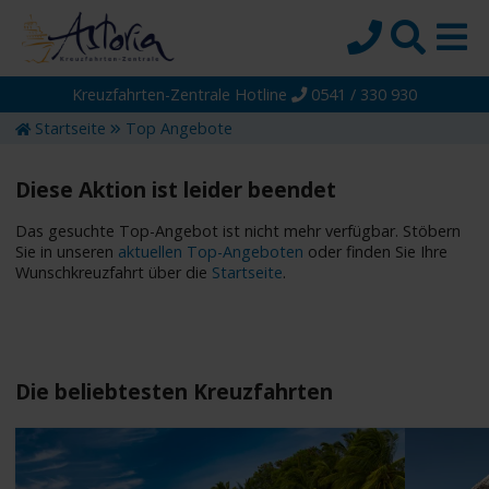
Kreuzfahrten-Zentrale Hotline
0541 / 330 930
Startseite
Startseite
Top Angebote
Top-Angebote
Reiseziele
Diese Aktion ist leider beendet
Themen
Das gesuchte Top-Angebot ist nicht mehr verfügbar. Stöbern
Sie in unseren
aktuellen Top-Angeboten
oder finden Sie Ihre
Reedereien
Wunschkreuzfahrt über die
Startseite
.
Schiffe
Über uns
Wissen
Die beliebtesten Kreuzfahrten
Suche