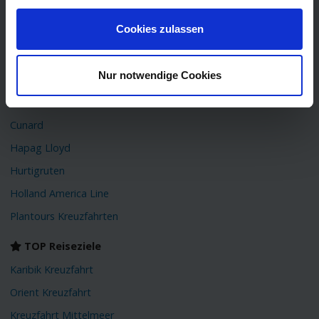
AIDA Kreuzfahrten
Cookies zulassen
Mein Schiff
(TUI Cruises)
Phoenix Kreuzfahrten
Nur notwendige Cookies
Costa Kreuzfahrten
MSC Cruises
Cunard
Hapag Lloyd
Hurtigruten
Holland America Line
Plantours Kreuzfahrten
TOP Reiseziele
Karibik Kreuzfahrt
Orient Kreuzfahrt
Kreuzfahrt Mittelmeer