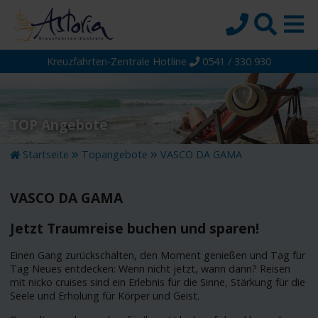
Kreuzfahrten-Zentrale Hotline
0541 / 330 930
Startseite
Top-Angebote
Reiseziele
TOP Angebote
Themen
Startseite
Topangebote
VASCO DA GAMA
Reedereien
VASCO DA GAMA
Schiffe
Über uns
Jetzt Traumreise buchen und sparen!
Wissen
Einen Gang zurückschalten, den Moment genießen und Tag für
Tag Neues entdecken: Wenn nicht jetzt, wann dann? Reisen
Suche
mit nicko cruises sind ein Erlebnis für die Sinne, Stärkung für die
Seele und Erholung für Körper und Geist.