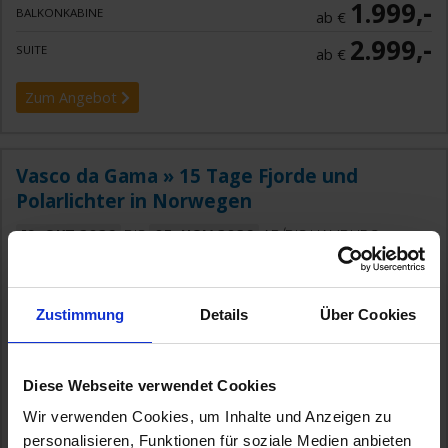
1.999,-
BALKONKABINE
ab €
2.999,-
SUITE
ab €
Zum Angebot
Vasco da Gama » 15 Tage Fjorde und
Polarlichter in Norwegen
19. OKT 2026
BIS
03. NOV 2026
AB/BIS HAMBURG
Garantiekabinen-Special
Zustimmung
Details
Über Cookies
Diese Webseite verwendet Cookies
Wir verwenden Cookies, um Inhalte und Anzeigen zu
personalisieren, Funktionen für soziale Medien anbieten