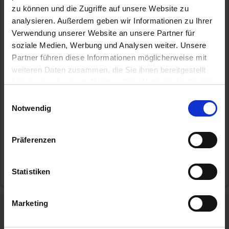
zu können und die Zugriffe auf unsere Website zu
Vasco da Gama
analysieren. Außerdem geben wir Informationen zu Ihrer
Auf Kurs zu den Nordlichtern - Der mystische Norden, wie ihn
Verwendung unserer Website an unsere Partner für
einst schon die Wikinger beschrieben haben, wartet während
soziale Medien, Werbung und Analysen weiter. Unsere
dieser
...mehr
Partner führen diese Informationen möglicherweise mit
Jetzt Buchungsvorteile sichern!
weiteren Daten zusammen, die Sie ihnen bereitgestellt
haben oder die sie im Rahmen Ihrer Nutzung der Dienste
Norwegen
gesammelt haben.
Einwilligungsauswahl
Inkl. Bahn An- und Abreise
Notwendig
4.199,-
BALKONKABINE
ab €
6.299,-
Präferenzen
SUITE
ab €
Zum Angebot
Statistiken
Marketing
TOP Reedereien