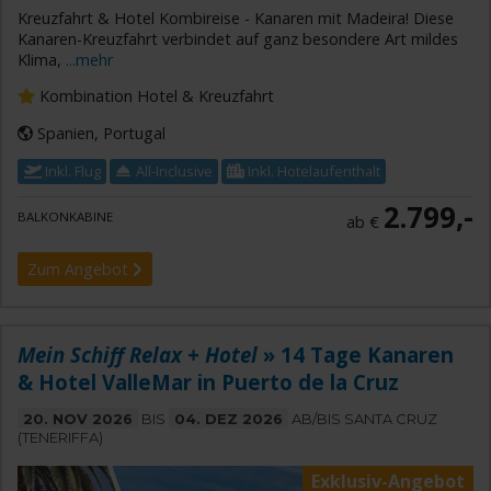
Kreuzfahrt & Hotel Kombireise - Kanaren mit Madeira! Diese
Kanaren-Kreuzfahrt verbindet auf ganz besondere Art mildes
Klima,
...mehr
Kombination Hotel & Kreuzfahrt
Spanien, Portugal
Inkl. Flug
All-Inclusive
Inkl. Hotelaufenthalt
2.799,-
BALKONKABINE
ab €
Zum Angebot
Mein Schiff Relax + Hotel
» 14 Tage Kanaren
& Hotel ValleMar in Puerto de la Cruz
20. NOV 2026
BIS
04. DEZ 2026
AB/BIS SANTA CRUZ
(TENERIFFA)
Exklusiv-Angebot