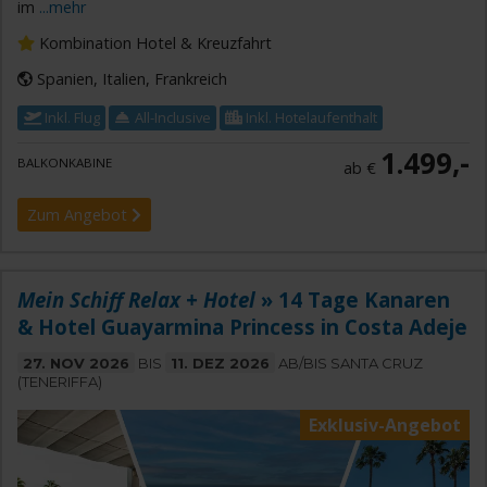
im
...mehr
Kombination Hotel & Kreuzfahrt
Spanien, Italien, Frankreich
Inkl. Flug
All-Inclusive
Inkl. Hotelaufenthalt
1.499,-
BALKONKABINE
ab €
Zum Angebot
Mein Schiff Relax + Hotel
» 14 Tage Kanaren
& Hotel Guayarmina Princess in Costa Adeje
27. NOV 2026
BIS
11. DEZ 2026
AB/BIS SANTA CRUZ
(TENERIFFA)
Exklusiv-Angebot