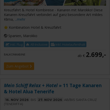
Mein Schiff Relax + Hotel
Kreuzfahrt & Hotel Kombireise - Kanaren mit Marokko! Diese
Kanaren-Kreuzfahrt verbindet auf ganz besondere Art mildes
Klima,
...mehr
Kombination Hotel & Kreuzfahrt
Spanien, Marokko
Inkl. Flug
All-Inclusive
Inkl. Hotelaufenthalt
2.699,-
BALKONKABINE
ab €
Zum Angebot
Mein Schiff Relax + Hotel
» 11 Tage Kanaren
& Hotel Alua Tenerife
16. NOV 2026
BIS
27. NOV 2026
AB/BIS SANTA CRUZ
(TENERIFFA)