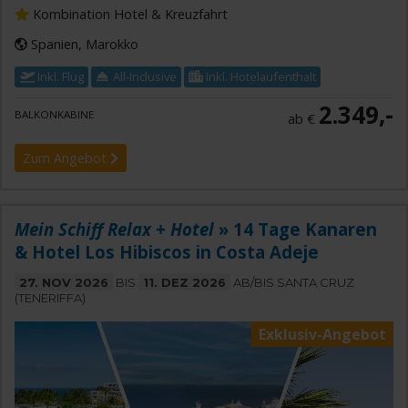
Kombination Hotel & Kreuzfahrt
Spanien, Marokko
Inkl. Flug
All-Inclusive
Inkl. Hotelaufenthalt
2.349,-
BALKONKABINE
ab €
Zum Angebot
Mein Schiff Relax + Hotel
» 14 Tage Kanaren
& Hotel Los Hibiscos in Costa Adeje
27. NOV 2026
BIS
11. DEZ 2026
AB/BIS SANTA CRUZ
(TENERIFFA)
Exklusiv-Angebot