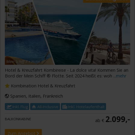
Mein Schiff 7 + Hotel
Hotel & Kreuzfahrt Kombireise - La dolce vita! Kommen Sie an
Bord der Mein Schiff ® Flotte. Seit 2024 heißt es: woh
...mehr
Kombination Hotel & Kreuzfahrt
Spanien, Italien, Frankreich
Inkl. Flug
All-Inclusive
Inkl. Hotelaufenthalt
2.099,-
BALKONKABINE
ab €
Zum Angebot