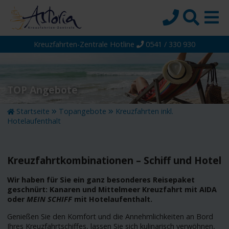
Kreuzfahrten-Zentrale Hotline
0541 / 330 930
Startseite
Top-Angebote
Reiseziele
TOP Angebote
Themen
Startseite
Topangebote
Kreuzfahrten inkl.
Hotelaufenthalt
Reedereien
Schiffe
Kreuzfahrtkombinationen – Schiff und Hotel
Über uns
Wir haben für Sie ein ganz besonderes Reisepaket
Wissen
geschnürt: Kanaren und Mittelmeer Kreuzfahrt mit AIDA
oder
MEIN SCHIFF
mit Hotelaufenthalt.
Suche
Genießen Sie den Komfort und die Annehmlichkeiten an Bord
Ihres Kreuzfahrtschiffes, lassen Sie sich kulinarisch verwöhnen,