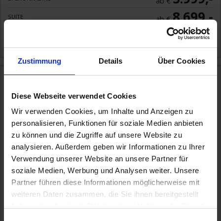
ab €
8.699,-
SUITE
ab €
Zum Angebot
Zustimmung
Details
Über Cookies
Mein Schiff Relax + Hotel
» 14 Tage Kanaren
& Hotel Guayarmina Princess in Costa Adeje
Diese Webseite verwendet Cookies
13. NOV 2026
BIS
27. NOV 2026
AB/BIS SANTA CRUZ
Wir verwenden Cookies, um Inhalte und Anzeigen zu
(TENERIFFA)
personalisieren, Funktionen für soziale Medien anbieten
Exklusiv-Angebot
zu können und die Zugriffe auf unsere Website zu
analysieren. Außerdem geben wir Informationen zu Ihrer
Verwendung unserer Website an unsere Partner für
soziale Medien, Werbung und Analysen weiter. Unsere
Partner führen diese Informationen möglicherweise mit
weiteren Daten zusammen, die Sie ihnen bereitgestellt
haben oder die sie im Rahmen Ihrer Nutzung der Dienste
gesammelt haben.