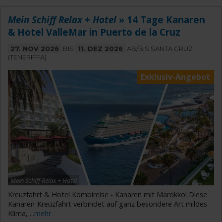
Mein Schiff Relax + Hotel
» 14 Tage Kanaren
& Hotel ValleMar in Puerto de la Cruz
27. NOV 2026
BIS
11. DEZ 2026
AB/BIS SANTA CRUZ
(TENERIFFA)
Exklusiv-Angebot
Mein Schiff Relax + Hotel
Kreuzfahrt & Hotel Kombireise - Kanaren mit Marokko! Diese
Kanaren-Kreuzfahrt verbindet auf ganz besondere Art mildes
Klima,
...mehr