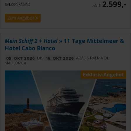
2.599,-
BALKONKABINE
ab €
Zum Angebot
Mein Schiff 2 + Hotel
» 11 Tage Mittelmeer &
Hotel Cabo Blanco
05. OKT 2026
BIS
16. OKT 2026
AB/BIS PALMA DE
MALLORCA
Exklusiv-Angebot