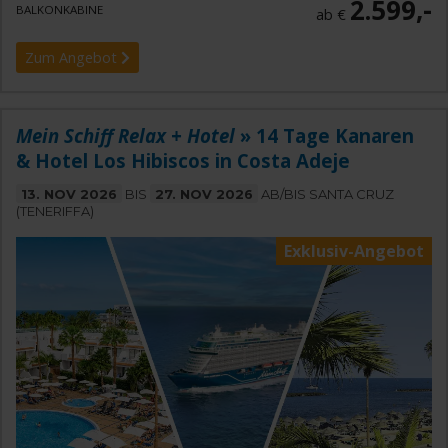
2.599,-
BALKONKABINE
ab €
Zum Angebot
Mein Schiff Relax + Hotel
» 14 Tage Kanaren
& Hotel Los Hibiscos in Costa Adeje
13. NOV 2026
BIS
27. NOV 2026
AB/BIS SANTA CRUZ
(TENERIFFA)
Exklusiv-Angebot