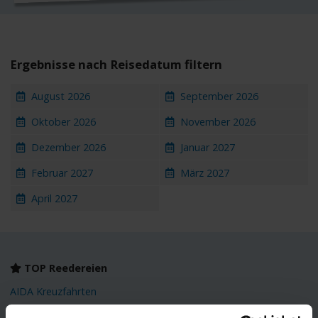
Ergebnisse nach Reisedatum filtern
August 2026
September 2026
Oktober 2026
November 2026
Dezember 2026
Januar 2027
Februar 2027
März 2027
April 2027
TOP Reedereien
AIDA Kreuzfahrten
Mein Schiff
(TUI Cruises)