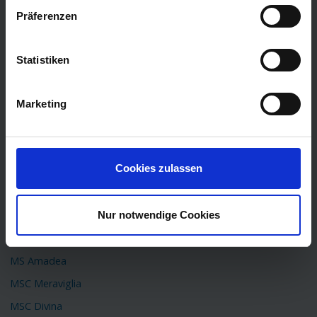
Kreuzfahrt Kanaren
Präferenzen
Kreuzfahrt Nordkap
Kreuzfahrt Asien
Statistiken
Kreuzfahrt Island
Kreuzfahrt Südamerika
Marketing
Transatlantik Kreuzfahrt
TOP Schiffe
Cookies zulassen
AIDAprima
AIDAperla
Nur notwendige Cookies
Queen Mary 2
Mein Schiff 6
MS Amadea
MSC Meraviglia
MSC Divina