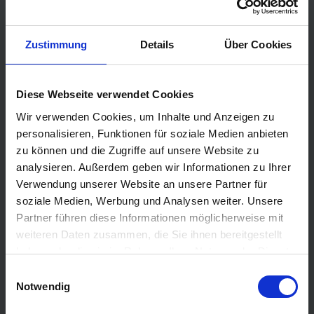
Phoenix Kreuzfahrten
Costa Kreuzfahrten
Zustimmung
Details
Über Cookies
MSC Cruises
Cunard
Diese Webseite verwendet Cookies
Hapag Lloyd
Wir verwenden Cookies, um Inhalte und Anzeigen zu
Hurtigruten
personalisieren, Funktionen für soziale Medien anbieten
zu können und die Zugriffe auf unsere Website zu
Holland America Line
analysieren. Außerdem geben wir Informationen zu Ihrer
Plantours Kreuzfahrten
Verwendung unserer Website an unsere Partner für
soziale Medien, Werbung und Analysen weiter. Unsere
TOP Reiseziele
Partner führen diese Informationen möglicherweise mit
Karibik Kreuzfahrt
weiteren Daten zusammen, die Sie ihnen bereitgestellt
Orient Kreuzfahrt
haben oder die sie im Rahmen Ihrer Nutzung der Dienste
gesammelt haben.
Einwilligungsauswahl
Kreuzfahrt Mittelmeer
Notwendig
Ostsee Kreuzfahrt