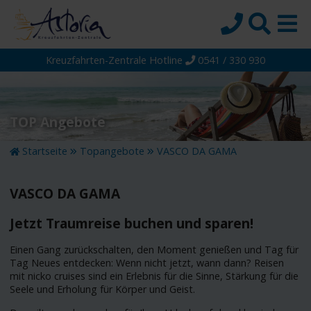
Kreuzfahrten-Zentrale Hotline
0541 / 330 930
Startseite
Top-Angebote
Reiseziele
TOP Angebote
Themen
Startseite
Topangebote
VASCO DA GAMA
Reedereien
VASCO DA GAMA
Schiffe
Über uns
Jetzt Traumreise buchen und sparen!
Wissen
Einen Gang zurückschalten, den Moment genießen und Tag für
Tag Neues entdecken: Wenn nicht jetzt, wann dann? Reisen
Suche
mit nicko cruises sind ein Erlebnis für die Sinne, Stärkung für die
Seele und Erholung für Körper und Geist.