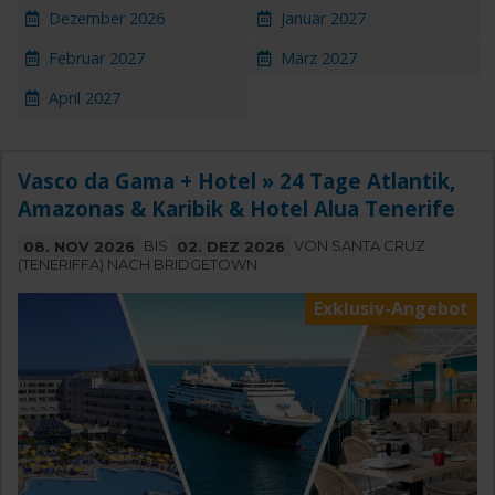
Dezember 2026
Januar 2027
Februar 2027
März 2027
April 2027
Vasco da Gama + Hotel » 24 Tage Atlantik,
Amazonas & Karibik & Hotel Alua Tenerife
08. NOV 2026
BIS
02. DEZ 2026
VON SANTA CRUZ
(TENERIFFA) NACH BRIDGETOWN
Exklusiv-Angebot