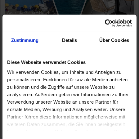
Vasco da Gama + Hotel
Hotel & Kreuzfahrt Kombireise - Starten Sie von Teneriffa aus
in Ihre Traumkreuzfahrt über den Atlantik! Genießen Sie das
milde
...mehr
Zustimmung
Details
Über Cookies
Kombination Hotel & Kreuzfahrt
Spanien, Brasilien, Martinique, St.Lucia, Barbados
Diese Webseite verwendet Cookies
Inkl. Flug
Inkl. Hotelaufenthalt
Wir verwenden Cookies, um Inhalte und Anzeigen zu
3.599,-
INNENKABINE
ab €
personalisieren, Funktionen für soziale Medien anbieten
4.199,-
zu können und die Zugriffe auf unsere Website zu
AUSSENKABINE
ab €
analysieren. Außerdem geben wir Informationen zu Ihrer
5.999,-
BALKONKABINE
ab €
Verwendung unserer Website an unsere Partner für
8.699,-
soziale Medien, Werbung und Analysen weiter. Unsere
SUITE
ab €
Partner führen diese Informationen möglicherweise mit
weiteren Daten zusammen, die Sie ihnen bereitgestellt
Zum Angebot
haben oder die sie im Rahmen Ihrer Nutzung der Dienste