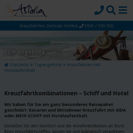
Kreuzfahrten-Zentrale Hotline
0541 / 330 930
Startseite
Top-Angebote
Reiseziele
TOP Angebote
Themen
Startseite
Topangebote
Kreuzfahrten inkl.
Hotelaufenthalt
Reedereien
Schiffe
Kreuzfahrtkombinationen – Schiff und Hotel
Über uns
Wir haben für Sie ein ganz besonderes Reisepaket
Wissen
geschnürt: Kanaren und Mittelmeer Kreuzfahrt mit AIDA
oder
MEIN SCHIFF
mit Hotelaufenthalt.
Suche
Genießen Sie den Komfort und die Annehmlichkeiten an Bord
Ihres Kreuzfahrtschiffes, lassen Sie sich kulinarisch verwöhnen,