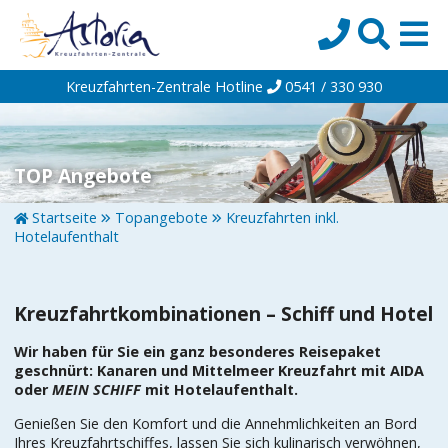
Kreuzfahrten-Zentrale Hotline
0541 / 330 930
Startseite
Top-Angebote
Reiseziele
TOP Angebote
Themen
Startseite
Topangebote
Kreuzfahrten inkl.
Hotelaufenthalt
Reedereien
Schiffe
Kreuzfahrtkombinationen – Schiff und Hotel
Über uns
Wir haben für Sie ein ganz besonderes Reisepaket
Wissen
geschnürt: Kanaren und Mittelmeer Kreuzfahrt mit AIDA
oder
MEIN SCHIFF
mit Hotelaufenthalt.
Suche
Genießen Sie den Komfort und die Annehmlichkeiten an Bord
Ihres Kreuzfahrtschiffes, lassen Sie sich kulinarisch verwöhnen,